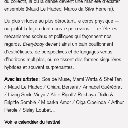
du collectif, là où la danse devient une manière d’exister
ensemble (Maud Le Pladec, Marco da Silva Ferreira).
Du plus virtuose au plus déroutant, le corps physique —
ou plutôt la façon dont nous le percevons — reflète les
mécanismes sociaux et politiques qui façonnent nos
regards.
Everybody
devient ainsi un bain bouillonnant
d’esthétiques, de perspectives et de langages venus
d’horizons multiples, où se tissent des formes singulières,
hybrides et souvent surprenantes.
Avec les artistes
: Soa de Muse, Mami Watta & Shei Tan
/ Maud Le Pladec / Chiara Bersani / Annabel Guérédrat
/ Living Smile Vidya / Alice Ripoll / Rokhaya Diallo &
Brigitte Sombié / M'barka Amor / Olga Gibelinda / Arthur
Perole / Sisley Loubet…
Voir le calendrier du festival