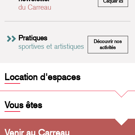
M'insc
Cliquer ici
du Carreau
Pratiques
Découvrir nos
sportives et artistiques
Pratiques 
activités
Location d'espaces
Vous êtes
Venir au Carreau