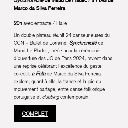
Synchronicité
de Maud Le Pladec /
a Folia
de
Marco da Silva Ferreira
20h
avec entracte / Halle
Un double plateau réunit 24 danseur·euses du
CCN – Ballet de Lorraine.
Synchronicité
de
Maud Le Pladec, créée pour la cérémonie
d’ouverture des JO de Paris 2024, revient dans
une reprise célébrant l’excellence du geste
collectif.
a Folia
de Marco da Silva Ferreira
explore, quant à elle, la transe et la joie du
mouvement partagé, entre danse folklorique
portugaise et
clubbing
contemporain.
COMPLET