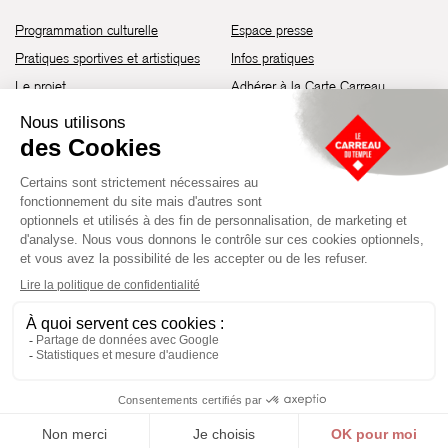
Programmation culturelle
Espace presse
Pratiques sportives et artistiques
Infos pratiques
Le projet
Adhérer à la Carte Carreau
Brochure de saison 25-26
Recrutement
Découvrir les espaces
Contact
Location d’espaces
Newsletter
Devenir partenaire
Guide d’accessibilité
Établissement culturel et sportif à l’architecture industrielle de la fin du
XIXème siècle, le Carreau du Temple fut réhabilité en 2014 par la Ville
de Paris. Aujourd’hui, il produit chaque année plus de 230 événements
artistiques, culturels et sportifs, à travers une programmation éclectique
composée de temps forts et d'événements réguliers.