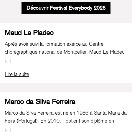
Découvrir Festival Everybody 2026
Maud Le Pladec
Après avoir suivi la formation exerce au Centre
chorégraphique national de Montpellier, Maud Le Pladec
est interprète pour plusieurs chorégraphes comme
[…]
Georges Appaix, Loïc Touzé, Mathilde Monnier, Mette
Lire la suite
Ingvartsen ou encore Boris Charmatz. En 2010, elle crée
sa première pièce
Professor
(prix de la Révélation
Chorégraphique du Syndicat de la Critique), premier volet
d’un diptyque autour de la musique de Fausto Romitelli
Marco da Silva Ferreira
puis en 2011, elle crée le second volet :
Poetry
. En
Marco da Silva Ferreira est né en 1986 à Santa Maria da
2013, Maud Le Pladec est lauréate du programme Hors
Feira (Portugal). En 2010, il obtient son diplôme en
les Murs de l’Institut français et effectue une recherche à
physiothérapie à l’Institut Piaget, Gaia.
[…]
New York sur le courant de la musique post-minimaliste