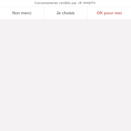
Édito
Un mot de Sandrina Martins, Directrice
Édito
générale, et l'équipe du Carreau du Temple
En savoir plus
Historique
Des Templiers aux friperies jusqu'à la
restauration... Le Carreau du Temple, un
Historique
établissement emblématique de l'Histoire de
Paris !