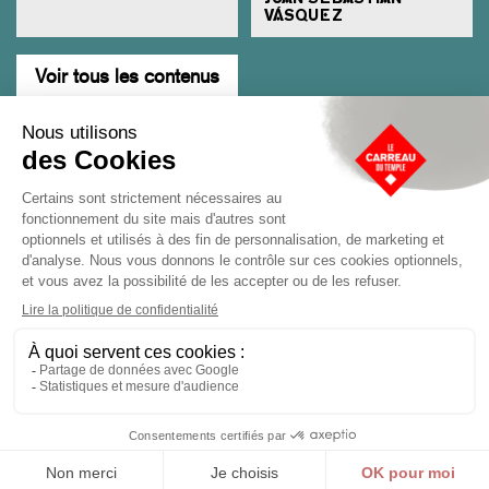
VÁSQUEZ
Voir tous les contenus
M'inscrire à la newsletter
M'i
Cliquer ici
du Carreau
Location d'espaces
Vous êtes