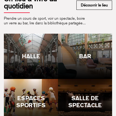
quotidien
Découvrir le lieu
Prendre un cours de sport, voir un spectacle, boire
un verre au bar, lire dans la bibliothèque partagée...
HALLE
BAR
ESPACES
SALLE DE
SPORTIFS
SPECTACLE