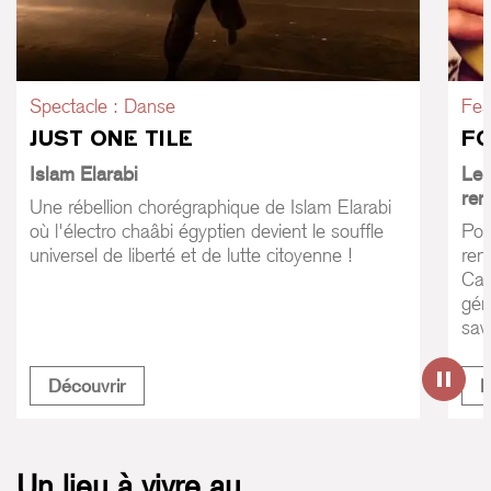
Spectacle : Danse
Fes
JUST ONE TILE
FO
Islam Elarabi
Le 
ren
Une rébellion chorégraphique de Islam Elarabi
où l'électro chaâbi égyptien devient le souffle
Pou
universel de liberté et de lutte citoyenne !
ren
Car
gén
sav
danse Mahraganat
Just One Tile
Découvrir
D
Paus
Un lieu à vivre au