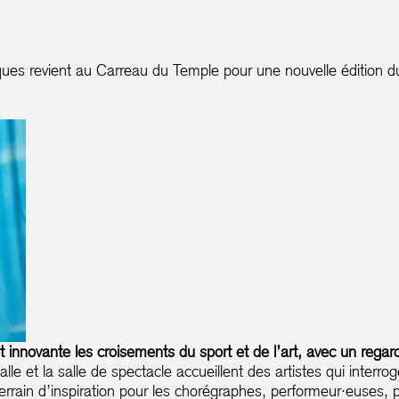
hiques revient au Carreau du Temple pour une nouvelle édition
innovante les croisements du sport et de l’art, avec un regard
Halle et la salle de spectacle accueillent des artistes qui inter
ain d’inspiration pour les chorégraphes, performeur·euses, plas