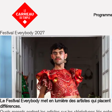
Aller au contenu
Programmati
Festival Everybody 2027
Le Festival Everybody met en lumière des artistes qui placent 
différences.
Quels regards portent les artistes sur les stéréotypes liés n