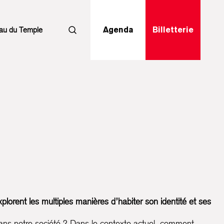
au du Temple
Agenda
Billetterie
Rechercher
lorent les multiples manières d’habiter son identité et ses
 dans notre société ? Dans le contexte actuel, comment