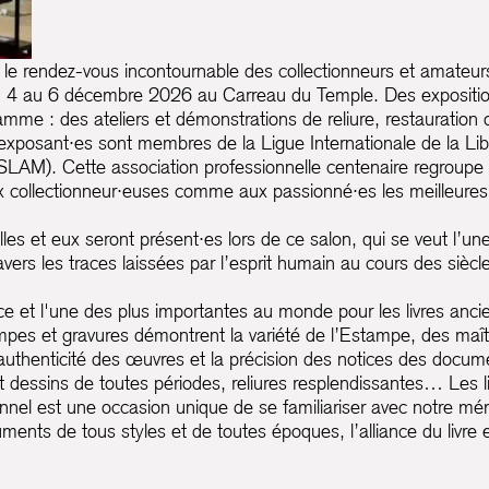
 le rendez-vous incontournable des collectionneurs et amateurs
 du 4 au 6 décembre 2026 au Carreau du Temple. Des expositio
ramme : des ateliers et démonstrations de reliure, restauratio
xposant·es sont membres de la Ligue Internationale de la Libra
SLAM). Cette association professionnelle centenaire regroupe l
ux collectionneur·euses comme aux passionné·es les meilleures g
les et eux seront présent·es lors de ce salon, qui se veut l’u
avers les traces laissées par l’esprit humain au cours des sièc
ce et l'une des plus importantes au monde pour les livres anci
tampes et gravures démontrent la variété de l’Estampe, des ma
'authenticité des œuvres et la précision des notices des docu
essins de toutes périodes, reliures resplendissantes… Les libr
nnel est une occasion unique de se familiariser avec notre mém
nts de tous styles et de toutes époques, l’alliance du livre e