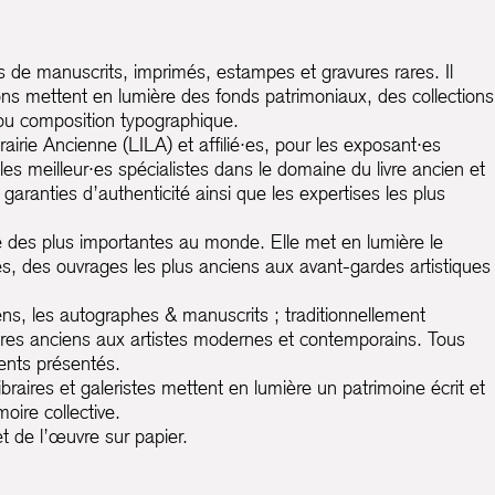
 de manuscrits, imprimés, estampes et gravures rares. Il
ns mettent en lumière des fonds patrimoniaux, des collections
n ou composition typographique.
irie Ancienne (LILA) et affilié·es, pour les exposant·es
es meilleur·es spécialistes dans le domaine du livre ancien et
aranties d’authenticité ainsi que les expertises les plus
ne des plus importantes au monde. Elle met en lumière le
les, des ouvrages les plus anciens aux avant-gardes artistiques
ens, les autographes & manuscrits ; traditionnellement
îtres anciens aux artistes modernes et contemporains. Tous
ments présentés.
aires et galeristes mettent en lumière un patrimoine écrit et
oire collective.
t de l’œuvre sur papier.