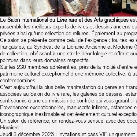
Le
Salon international du Livre rare et des Arts graphiques
est
rassemble les meilleurs experts de livres et dessins anciens
privées ainsi qu'une sélection de reliures. Également au prog
Ce salon se présente comme celui de l'exigence : tou·tes les e
français·es, au Syndicat de la Librairie Ancienne et Moderne (
de collection, obéissant à une stricte déontologie et offrant a
pointues dans leurs domaines respectifs.
Sur les 230 membres adhérent·es, près de la moitié d’entre el
patrimoine culturel exceptionnel d'une mémoire collective, à tr
contemporaines.
C’est aujourd'hui la plus belle manifestation du genre en Fran
associées au Salon du livre rare, les galeries de dessins, es
sont soumis à une commission de contrôle qui vous garantit l
Provenances exceptionnelles, manuscrits intimes, estampes et d
iconographique inestimable et cet événement culturel exceptio
Un salon de référence, un rendez-vous sensuel avec des docume
Horaires :
Jeudi 3 décembre 2026 : Invitations et pass VIP uniquement