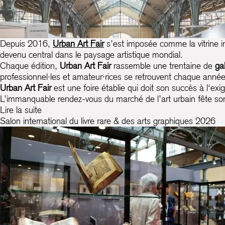
Depuis 2016,
Urban Art Fair
s’est imposée comme la vitrine i
devenu central dans le paysage artistique mondial.
Chaque édition,
Urban Art Fair
rassemble une trentaine de
ga
professionnel·les et amateur·rices se retrouvent chaque année 
Urban Art Fair
est une foire établie qui doit son succès à l‘ex
L’immanquable rendez-vous du marché de l’art urbain fête so
Lire la suite
Salon international du livre rare & des arts graphiques 2026