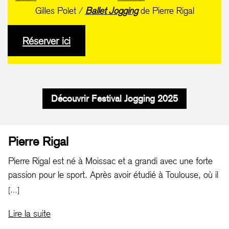
Gilles Polet /
Ballet Jogging
de Pierre Rigal
Réserver ici
Découvrir Festival Jogging 2025
Pierre Rigal
Pierre Rigal est né à Moissac et a grandi avec une forte
passion pour le sport. Après avoir étudié à Toulouse, où il
obtient une maîtrise en économie mathématique et un
[…]
DEA de cinéma à l’École supérieure d’audiovisuel, il se
Lire la suite
tourne vers l’athlétisme, se spécialisant dans le 400m et