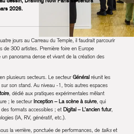
 au dessin, Drawing Now Paris se tiendra
mars 2026.
atre jours au Carreau du Temple, il faudrait parcourir
ès de 300 artistes. Première foire en Europe
e un panorama dense et vivant de la création des
s en plusieurs secteurs. Le secteur
Général
réunit les
 sur son stand. Au niveau -1, trois autres espaces
toire
, dédié aux pratiques expérimentales mêlant
ure ; le secteur
Inception – La scène à suivre
, qui
 des formats accessibles ; et
Digital – L’ancien futur
,
ogies (IA, RV, génératif, etc.).
sous la verrière, ponctuée de performances, de
talks
et