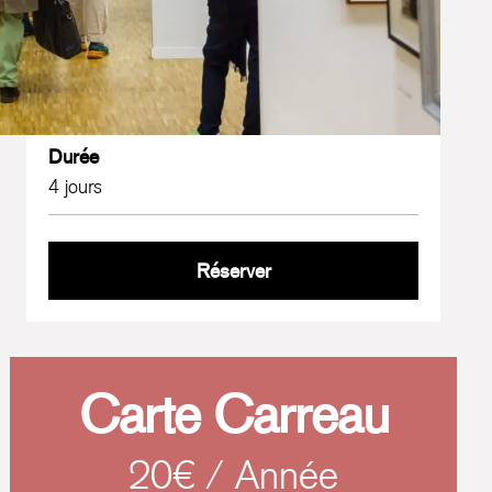
Halle
Tarif(s)
Tarifs de 9€ à 16€
Durée
4 jours
Drawing Now Paris 2026
Réserver
Carte Carreau
20€ / Année