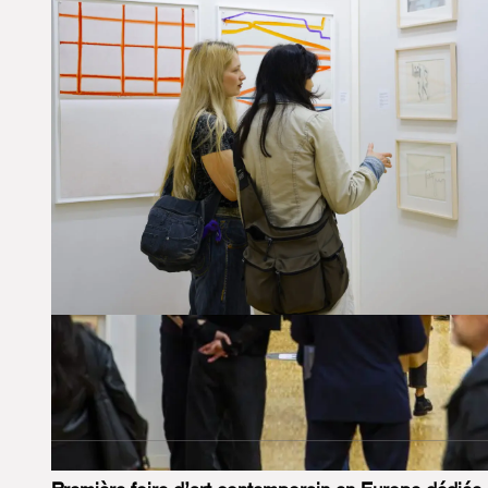
Accueil
Programmation culturelle
Drawing Now Par
DRAWING NOW PARI
Salon du dessin contemporain, 19e édition