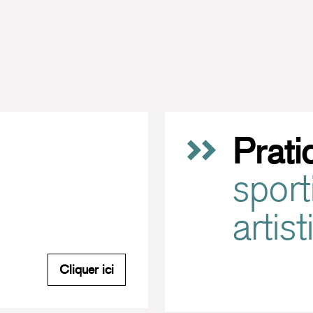
Prati
sport
artis
M'inscrire à la newsletter du Carreau
Cliquer ici