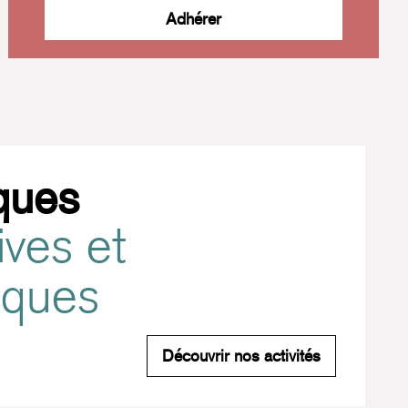
Adhérer
ques
ives et
tiques
Pratiques spo
Découvrir nos activités