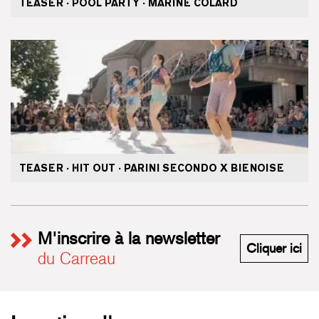
TEASER · POOL PARTY · MARINE COLARD
TEASER · HIT OUT · PARINI SECONDO X BIENOISE
M'inscrire à la newsletter
M'i
Cliquer ici
du Carreau