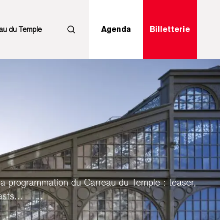
au du Temple
Agenda
Billetterie
Rechercher
la programmation du Carreau du Temple : teaser,
sts...