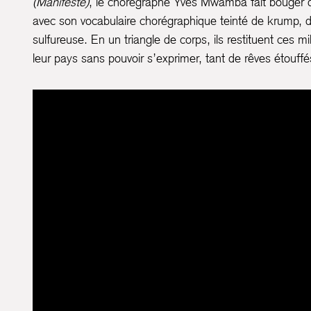
(Manifeste)
, le chorégraphe Yves Mwamba fait bouger d
avec son vocabulaire chorégraphique teinté de krump, d
sulfureuse. En un triangle de corps, ils restituent ces mil
leur pays sans pouvoir s’exprimer, tant de rêves étouffés