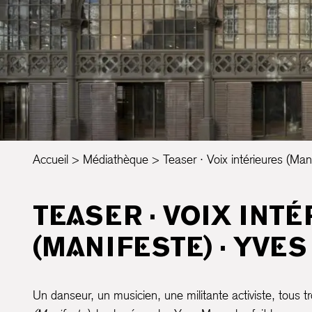
Accueil
Médiathèque
Teaser · Voix intérieures (M
TEASER · VOIX INT
(MANIFESTE) · YV
Un danseur, un musicien, une militante activiste, tous 