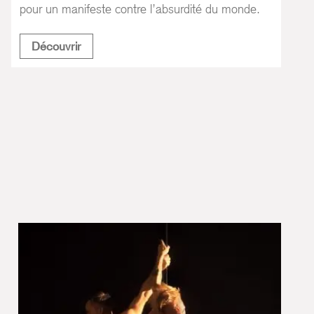
pour un manifeste contre l’absurdité du monde.
Voix Intérieures (manifeste)
Découvrir