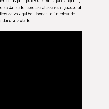
es corps pour pallier aux mots qui manquent,
e sa danse ténébreuse et solaire, rugueuse et
liers de voix qui bouillonnent à l’intérieur de
 dans la brutalité.