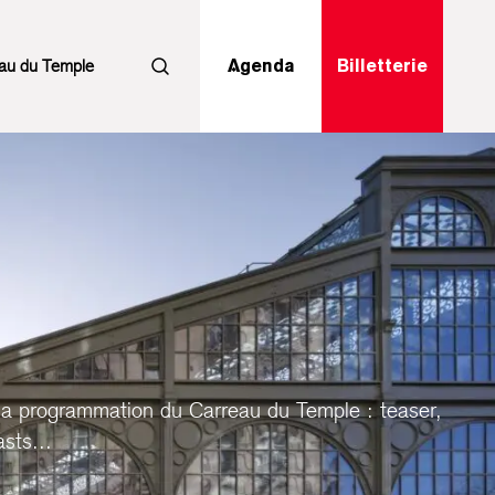
au du Temple
Agenda
Billetterie
Rechercher
la programmation du Carreau du Temple : teaser,
sts...