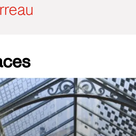
rreau
aces