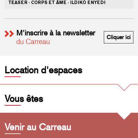
TEASER · CORPS ET ÂME · ILDIKÓ ENYEDI
M'inscrire à la newsletter
M'i
Cliquer ici
du Carreau
Location d'espaces
Vous êtes
Venir au Carreau