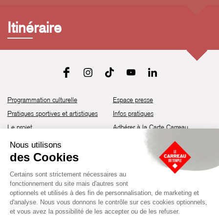
Itinéraire
Programmation culturelle
Espace presse
Pratiques sportives et artistiques
Infos pratiques
Le projet
Adhérer à la Carte Carreau
Brochure de saison 25-26
Recrutement
Découvrir les espaces
Contact
Location d’espaces
Newsletter
Devenir partenaire
Guide d’accessibilité
Établissement culturel et sportif à l’architecture industrielle de la fin du
XIXème siècle, le Carreau du Temple fut réhabilité en 2014 par la Ville