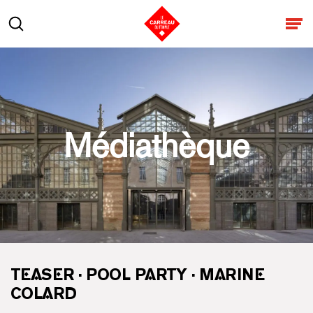
Aller au contenu
Rechercher
Ouv
Médiathèque
TEASER · POOL PARTY · MARINE
COLARD