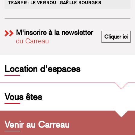
TEASER · LE VERROU · GAËLLE BOURGES
M'inscrire à la newsletter
M'i
Cliquer ici
du Carreau
Location d'espaces
Vous êtes
Venir au Carreau