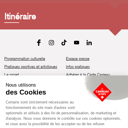
Itinéraire
Programmation culturelle
Espace presse
Pratiques sportives et artistiques
Infos pratiques
Le projet
Adhérer à la Carte Carreau
Brochure de saison 25-26
Recrutement
Découvrir les espaces
Contact
Location d’espaces
Newsletter
Devenir partenaire
Guide d’accessibilité
Établissement culturel et sportif à l’architecture industrielle de la fin du
XIXème siècle, le Carreau du Temple fut réhabilité en 2014 par la Ville