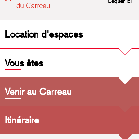
M'i
Cliquer ici
du Carreau
Location d'espaces
Vous êtes
Venir au Carreau
Itinéraire