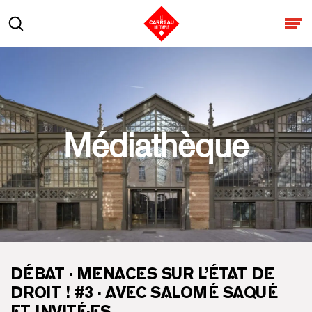
Aller au contenu
Rechercher
Ouv
Médiathèque
DÉBAT · MENACES SUR L’ÉTAT DE
DROIT ! #3 · AVEC SALOMÉ SAQUÉ
ET INVITÉ·ES