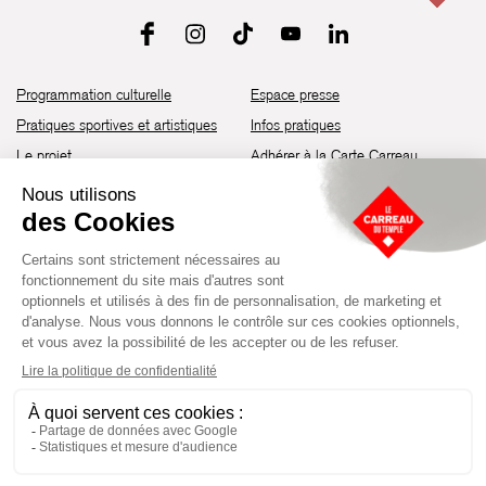
Programmation culturelle
Espace presse
Pratiques sportives et artistiques
Infos pratiques
Le projet
Adhérer à la Carte Carreau
Brochure de saison 25-26
Recrutement
Découvrir les espaces
Contact
Location d’espaces
Newsletter
Devenir partenaire
Guide d’accessibilité
Établissement culturel et sportif à l’architecture industrielle de la fin du
XIXème siècle, le Carreau du Temple fut réhabilité en 2014 par la Ville
de Paris. Aujourd’hui, il produit chaque année plus de 230 événements
artistiques, culturels et sportifs, à travers une programmation éclectique
composée de temps forts et d'événements réguliers.