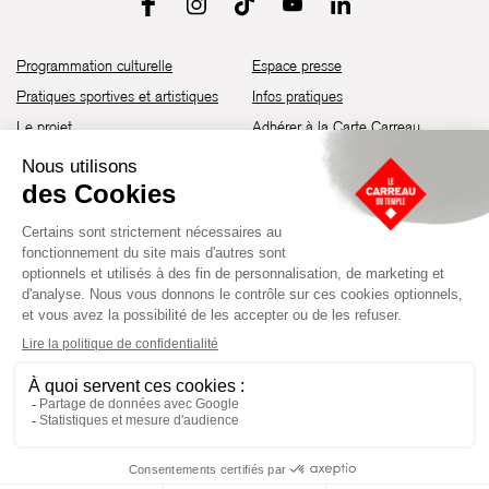
Programmation culturelle
Espace presse
Pratiques sportives et artistiques
Infos pratiques
Le projet
Adhérer à la Carte Carreau
Brochure de saison 25-26
Recrutement
Découvrir les espaces
Contact
Location d’espaces
Newsletter
Devenir partenaire
Guide d’accessibilité
Établissement culturel et sportif à l’architecture industrielle de la fin du
XIXème siècle, le Carreau du Temple fut réhabilité en 2014 par la Ville
de Paris. Aujourd’hui, il produit chaque année plus de 230 événements
artistiques, culturels et sportifs, à travers une programmation éclectique
composée de temps forts et d'événements réguliers.