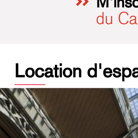
M'insc
du Ca
Location d'esp