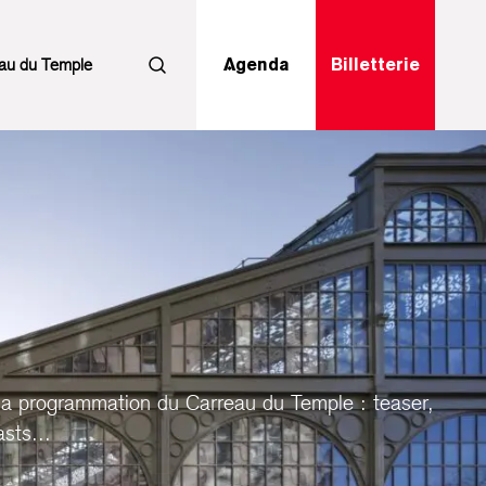
au du Temple
Agenda
Billetterie
Rechercher
la programmation du Carreau du Temple : teaser,
sts...