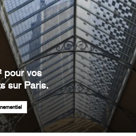
² pour vos
s sur Paris.
énementiel