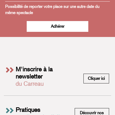
Possibilité de reporter votre place sur une autre date du
même spectacle
Adhérer
M'inscrire à la
newsletter
M'insc
Cliquer ici
du Carreau
Pratiques
Découvrir nos