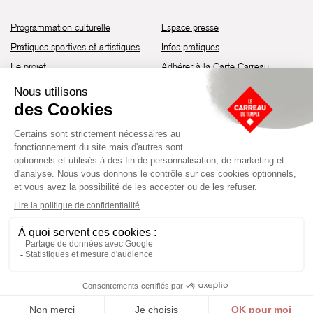
Programmation culturelle
Espace presse
Pratiques sportives et artistiques
Infos pratiques
Le projet
Adhérer à la Carte Carreau
Brochure de saison 25-26
Recrutement
Découvrir les espaces
Contact
Location d’espaces
Newsletter
Devenir partenaire
Guide d’accessibilité
Établissement culturel et sportif à l’architecture industrielle de la fin du
XIXème siècle, le Carreau du Temple fut réhabilité en 2014 par la Ville
de Paris. Aujourd’hui, il produit chaque année plus de 230 événements
artistiques, culturels et sportifs, à travers une programmation éclectique
composée de temps forts et d'événements réguliers.