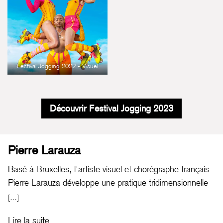
Festival Jogging 2022 - Visuel
Découvrir Festival Jogging 2023
Pierre Larauza
Basé à Bruxelles, l'artiste visuel et chorégraphe français
Pierre Larauza développe une pratique tridimensionnelle
au croisement de l'art et du documentaire. Un travail
[…]
d'installation et de sculpture profondément ancré dans le
Lire la suite
réel qu’il qualifie de « sculpture documentaire ».