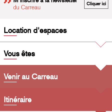
M'inscrire à la newsletter
M'i
Cliquer ici
du Carreau
Location d'espaces
Vous êtes
Venir au Carreau
Itinéraire