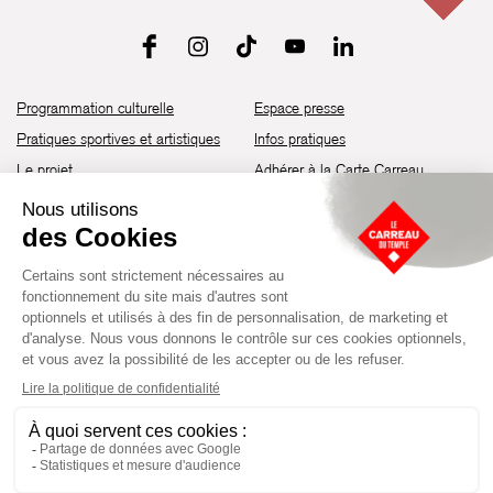
Programmation culturelle
Espace presse
Pratiques sportives et artistiques
Infos pratiques
Le projet
Adhérer à la Carte Carreau
Brochure de saison 25-26
Recrutement
Découvrir les espaces
Contact
Location d’espaces
Newsletter
Devenir partenaire
Guide d’accessibilité
Établissement culturel et sportif à l’architecture industrielle de la fin du
XIXème siècle, le Carreau du Temple fut réhabilité en 2014 par la Ville
de Paris. Aujourd’hui, il produit chaque année plus de 230 événements
artistiques, culturels et sportifs, à travers une programmation éclectique
composée de temps forts et d'événements réguliers.