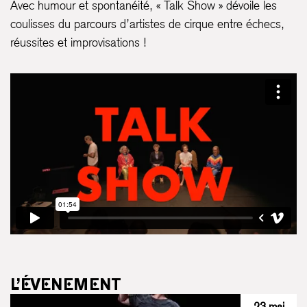
Avec humour et spontanéité, « Talk Show » dévoile les
coulisses du parcours d’artistes de cirque entre échecs,
réussites et improvisations !
L’ÉVENEMENT
23 mai