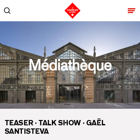
Aller au contenu
Rechercher
Ouv
Médiathèque
TEASER · TALK SHOW · GAËL
SANTISTEVA