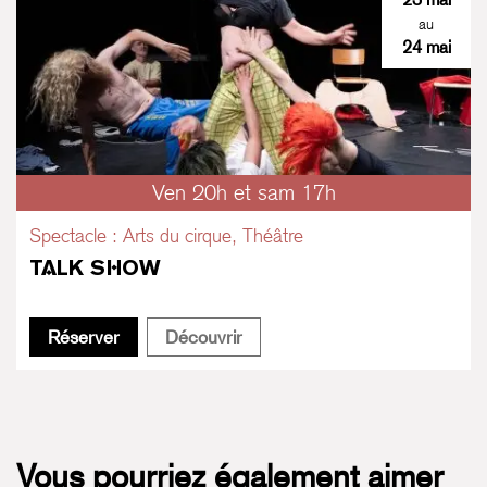
au
24 mai
Ven 20h et sam 17h
Spectacle : Arts du cirque, Théâtre
TALK SHOW
Talk Show
Talk Show
Réserver
Découvrir
Vous pourriez également aimer