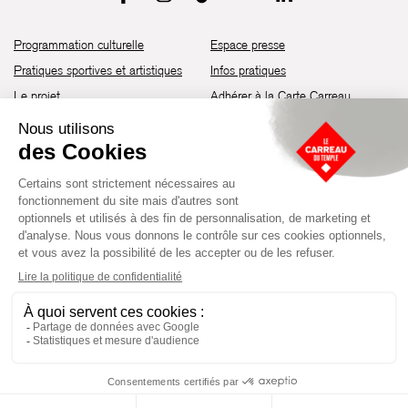
Programmation culturelle
Espace presse
Pratiques sportives et artistiques
Infos pratiques
Le projet
Adhérer à la Carte Carreau
Brochure de saison 25-26
Recrutement
Découvrir les espaces
Contact
Location d’espaces
Newsletter
Devenir partenaire
Guide d’accessibilité
Établissement culturel et sportif à l’architecture industrielle de la fin du
XIXème siècle, le Carreau du Temple fut réhabilité en 2014 par la Ville
de Paris. Aujourd’hui, il produit chaque année plus de 230 événements
artistiques, culturels et sportifs, à travers une programmation éclectique
composée de temps forts et d'événements réguliers.