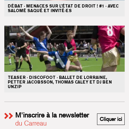
DÉBAT · MENACES SUR L’ÉTAT DE DROIT ! #1 · AVEC
SALOMÉ SAQUÉ ET INVITÉ·ES
TEASER · DISCOFOOT · BALLET DE LORRAINE,
PETTER JACOBSSON, THOMAS CALEY ET DJ BEN
UNZIP
M'inscrire à la newsletter
M'i
Cliquer ici
du Carreau