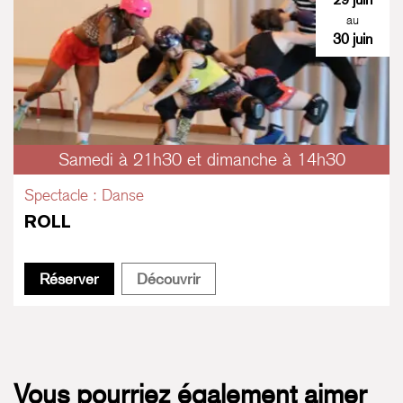
au
30 juin
Samedi à 21h30 et dimanche à 14h30
Spectacle : Danse
ROLL
ROLL
ROLL
Réserver
Découvrir
Vous pourriez également aimer