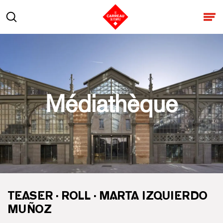
Aller au contenu
Rechercher
Ouv
Médiathèque
TEASER · ROLL · MARTA IZQUIERDO
MUÑOZ