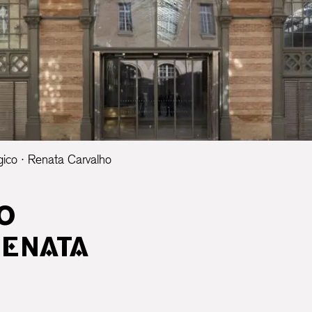
gico · Renata Carvalho
O
RENATA