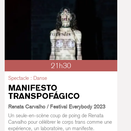
21h30
Spectacle : Danse
MANIFESTO
TRANSPOFÁGICO
Renata Carvalho / Festival Everybody 2023
Un seule-en-scène coup de poing de Renata
Carvalho pour célébrer le corps trans comme une
expérience, un laboratoire, un manifeste.