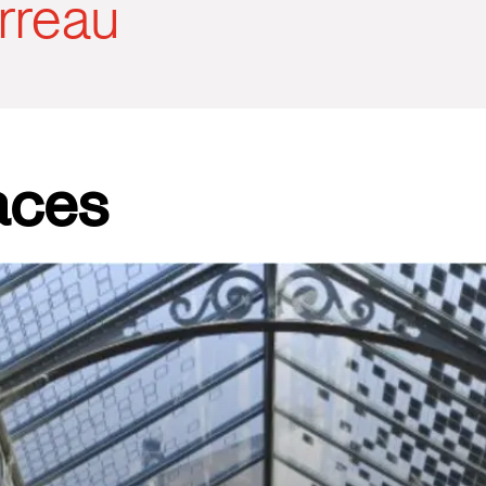
rreau
aces