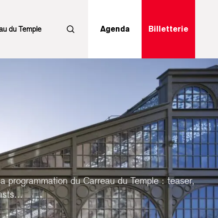
au du Temple
Agenda
Billetterie
Rechercher
la programmation du Carreau du Temple : teaser,
sts...