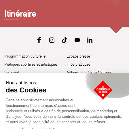
Itinéraire
Programmation culturelle
Espace presse
Pratiques sportives et artistiques
Infos pratiques
Le projet
Adhérer à la Carte Carreau
Brochure de saison 25-26
Recrutement
Découvrir les espaces
Contact
Location d’espaces
Newsletter
Devenir partenaire
Guide d’accessibilité
Établissement culturel et sportif à l’architecture industrielle de la fin du
XIXème siècle, le Carreau du Temple fut réhabilité en 2014 par la Ville
de Paris. Aujourd’hui, il produit chaque année plus de 230 événements