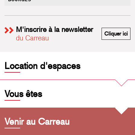
M'inscrire à la newsletter
M'i
Cliquer ici
du Carreau
Location d'espaces
Vous êtes
Venir au Carreau