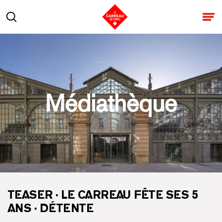
Aller au contenu
Rechercher
Ouv
Médiathèque
TEASER · LE CARREAU FÊTE SES 5
ANS · DÉTENTE