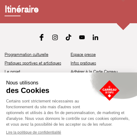
Itinéraire
Programmation culturelle
Espace presse
Pratiques sportives et artistiques
Infos pratiques
Le projet
Adhérer à la Carte Carreau
Brochure de saison 25-26
Recrutement
Découvrir les espaces
Contact
Location d’espaces
Newsletter
Devenir partenaire
Guide d’accessibilité
Établissement culturel et sportif à l’architecture industrielle de la fin du
XIXème siècle, le Carreau du Temple fut réhabilité en 2014 par la Ville
de Paris. Aujourd’hui, il produit chaque année plus de 230 événements
artistiques, culturels et sportifs, à travers une programmation éclectique