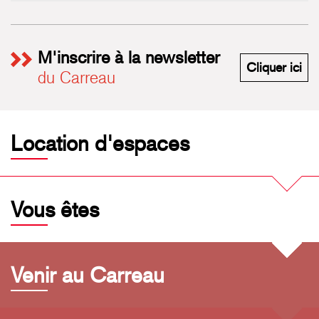
M'inscrire à la newsletter
M'i
Cliquer ici
du Carreau
Location d'espaces
Vous êtes
Venir au Carreau