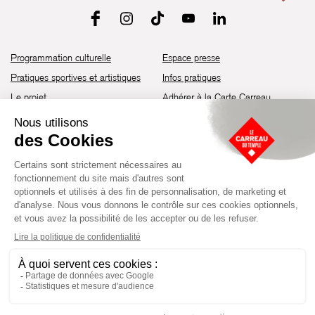
Programmation culturelle
Espace presse
Pratiques sportives et artistiques
Infos pratiques
Le projet
Adhérer à la Carte Carreau
Brochure de saison 25-26
Recrutement
Découvrir les espaces
Contact
Location d’espaces
Newsletter
Devenir partenaire
Guide d’accessibilité
Établissement culturel et sportif à l’architecture industrielle de la fin du
XIXème siècle, le Carreau du Temple fut réhabilité en 2014 par la Ville
de Paris. Aujourd’hui, il produit chaque année plus de 230 événements
artistiques, culturels et sportifs, à travers une programmation éclectique
composée de temps forts et d'événements réguliers.