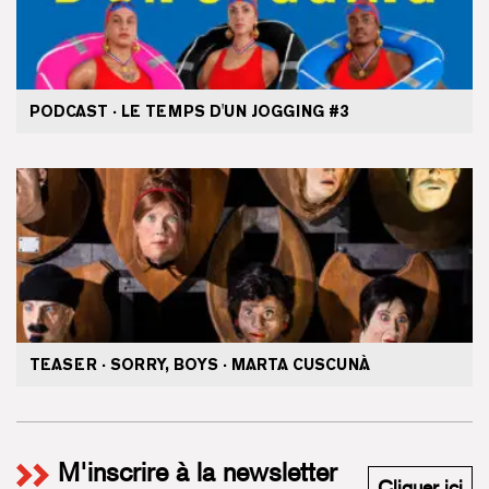
PODCAST · LE TEMPS D'UN JOGGING #3
TEASER · SORRY, BOYS · MARTA CUSCUNÀ
M'inscrire à la newsletter
M'i
Cliquer ici