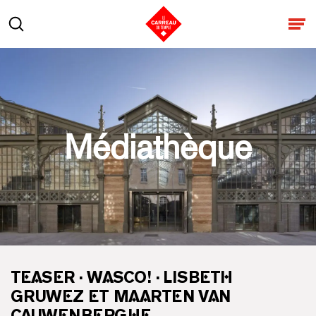
Aller au contenu
Rechercher
Ouv
Médiathèque
TEASER · WASCO! · LISBETH
GRUWEZ ET MAARTEN VAN
CAUWENBERGHE