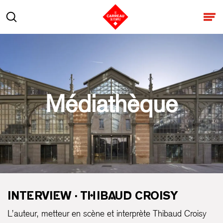
Aller au contenu
Rechercher
Ouv
Médiathèque
INTERVIEW · THIBAUD CROISY
L’auteur, metteur en scène et interprète Thibaud Croisy