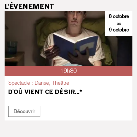
L’ÉVENEMENT
8 octobre
au
9 octobre
19h30
Spectacle : Danse, Théâtre
D'OÙ VIENT CE DÉSIR...*
D'où vient ce désir...*
Découvrir