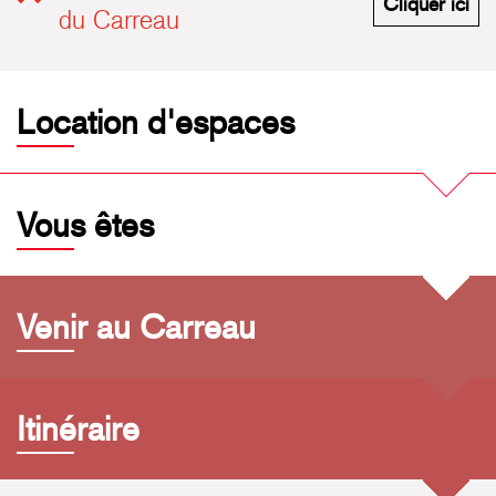
M'i
Cliquer ici
du Carreau
Location d'espaces
Vous êtes
Venir au Carreau
Itinéraire