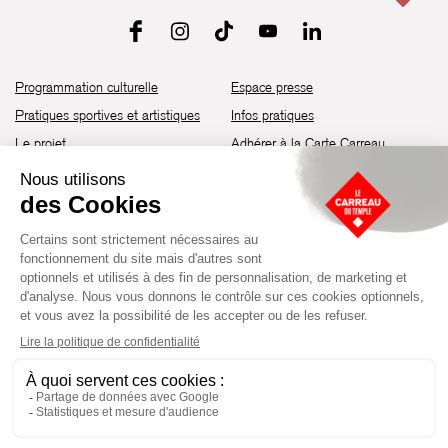
Programmation culturelle
Espace presse
Pratiques sportives et artistiques
Infos pratiques
Le projet
Adhérer à la Carte Carreau
Brochure de saison 25-26
Recrutement
Découvrir les espaces
Contact
Location d’espaces
Newsletter
Devenir partenaire
Guide d’accessibilité
Établissement culturel et sportif à l’architecture industrielle de la fin du
XIXème siècle, le Carreau du Temple fut réhabilité en 2014 par la Ville
de Paris. Aujourd’hui, il produit chaque année plus de 230 événements
artistiques, culturels et sportifs, à travers une programmation éclectique
composée de temps forts et d'événements réguliers.