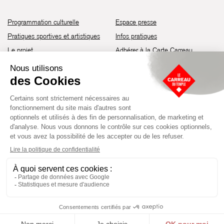
Programmation culturelle
Espace presse
Pratiques sportives et artistiques
Infos pratiques
Le projet
Adhérer à la Carte Carreau
Brochure de saison 25-26
Recrutement
Découvrir les espaces
Contact
Location d’espaces
Newsletter
Devenir partenaire
Guide d’accessibilité
Établissement culturel et sportif à l’architecture industrielle de la fin du
XIXème siècle, le Carreau du Temple fut réhabilité en 2014 par la Ville
de Paris. Aujourd’hui, il produit chaque année plus de 230 événements
artistiques, culturels et sportifs, à travers une programmation éclectique
composée de temps forts et d'événements réguliers.