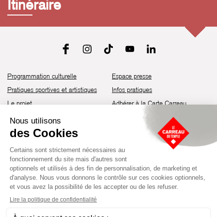
Itinéraire
Programmation culturelle
Espace presse
Pratiques sportives et artistiques
Infos pratiques
Le projet
Adhérer à la Carte Carreau
Brochure de saison 25-26
Recrutement
Découvrir les espaces
Contact
Location d’espaces
Newsletter
Devenir partenaire
Guide d’accessibilité
Établissement culturel et sportif à l’architecture industrielle de la fin du
XIXème siècle, le Carreau du Temple fut réhabilité en 2014 par la Ville
de Paris. Aujourd’hui, il produit chaque année plus de 230 événements
artistiques, culturels et sportifs, à travers une programmation éclectique
composée de temps forts et d'événements réguliers.