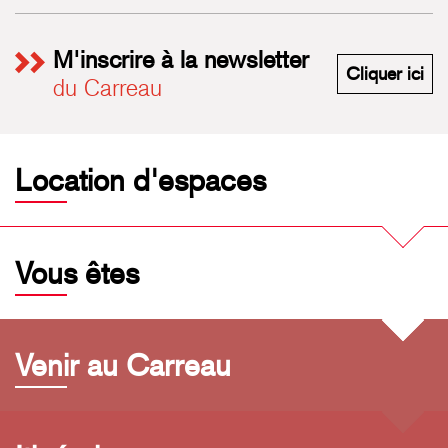
M'inscrire à la newsletter
M'i
Cliquer ici
du Carreau
Location d'espaces
Vous êtes
Venir au Carreau