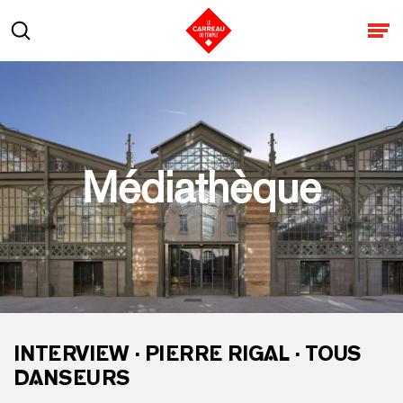
Aller au contenu
Rechercher
Ouv
Médiathèque
INTERVIEW · PIERRE RIGAL · TOUS
DANSEURS