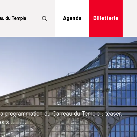
au du Temple
Agenda
Billetterie
Rechercher
la programmation du Carreau du Temple : teaser,
sts...