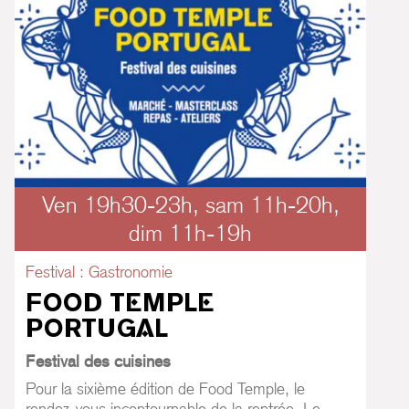
Ven 19h30-23h, sam 11h-20h,
dim 11h-19h
Festival : Gastronomie
FOOD TEMPLE
PORTUGAL
Festival des cuisines
Pour la sixième édition de Food Temple, le
rendez-vous incontournable de la rentrée, Le