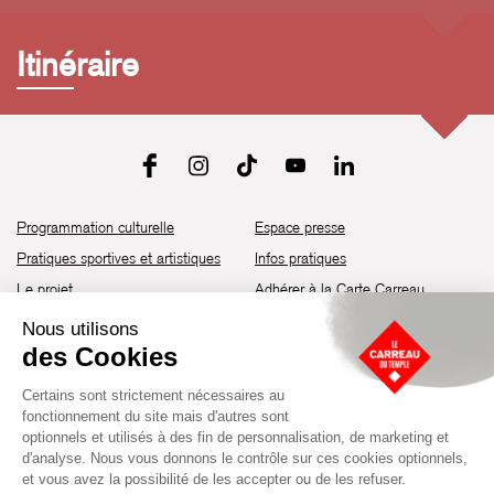
Itinéraire
Programmation culturelle
Espace presse
Pratiques sportives et artistiques
Infos pratiques
Le projet
Adhérer à la Carte Carreau
Brochure de saison 25-26
Recrutement
Découvrir les espaces
Contact
Location d’espaces
Newsletter
Devenir partenaire
Guide d’accessibilité
Établissement culturel et sportif à l’architecture industrielle de la fin du
XIXème siècle, le Carreau du Temple fut réhabilité en 2014 par la Ville