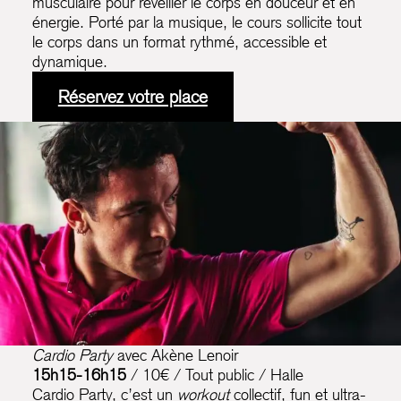
musculaire pour réveiller le corps en douceur et en
énergie. Porté par la musique, le cours sollicite tout
le corps dans un format rythmé, accessible et
dynamique.
Réservez votre place
Cardio Party
avec Akène Lenoir
15h15-16h15
/ 10€ / Tout public / Halle
Cardio Party, c’est un
workout
collectif, fun et ultra-