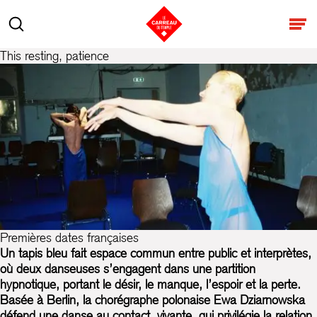
Aller au contenu
Rechercher
Ouv
This resting, patience
Premières dates françaises
Un tapis bleu fait espace commun entre public et interprètes,
où deux danseuses s’engagent dans une partition
hypnotique, portant le désir, le manque, l’espoir et la perte.
Basée à Berlin, la chorégraphe polonaise Ewa Dziarnowska
défend une danse au contact, vivante, qui privilégie la relation