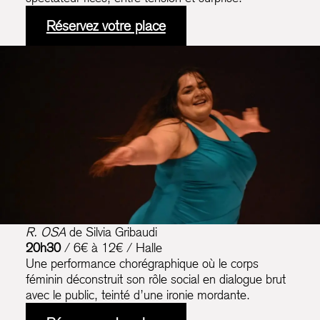
Réservez votre place
R. OSA
de Silvia Gribaudi
20h30
/ 6€ à 12€ / Halle
Une performance chorégraphique où le corps
féminin déconstruit son rôle social en dialogue brut
avec le public, teinté d’une ironie mordante.