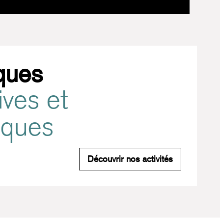
ques
ives et
tiques
Pratiques spo
Découvrir nos activités