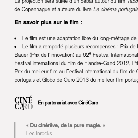
La projection sera suivie d'un débat autour du film
Tab
de Copenhague et auteure du livre
Le cinéma portuga
En savoir plus sur le film :
Le film est une adaptation libre du long-métrage d
Le film a remporté plusieurs récompenses : Prix de la
e
Bauer (Prix de l'innovation) au 62
Festival Internationa
Festival international du film de Flandre-Gand 2012, 
Prix du meilleur film au Festival international du film 
portugais et Globo de Ouro 2013 du meilleur film portug
En partenariat avec
CinéCaro
Du cinérêve, de la pure magie.
Les Inrocks