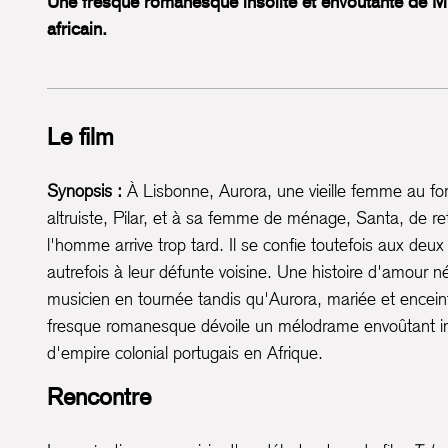
Une fresque romanesque insolite et envoûtante de M
africain.
Le film
Synopsis :
À Lisbonne, Aurora, une vieille femme au fo
altruiste, Pilar, et à sa femme de ménage, Santa, de retr
l'homme arrive trop tard. Il se confie toutefois aux deux
autrefois à leur défunte voisine. Une histoire d'amour n
musicien en tournée tandis qu'Aurora, mariée et encei
fresque romanesque dévoile un mélodrame envoûtant inv
d'empire colonial portugais en Afrique.
Rencontre