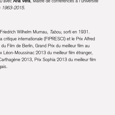
ou
avec
Ana Vera
, Maître de conférences à l’université
is 1963-2015
.
e Friedrich Wilhelm Murnau,
Tabou
, sorti en 1931.
 critique internationale (FIPRESCI) et le Prix Alfred
l du Film de Berlin, Grand Prix du meilleur film au
Prix Léon-Moussinac
2013 du meilleur film étranger
,
de Carthagène 2013, Prix Sophia 2013 du meilleur film
ais.