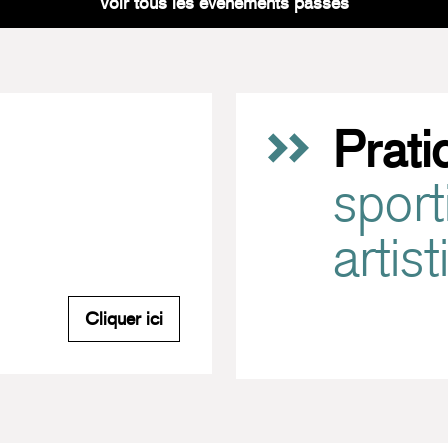
Voir tous les événements passés
Prati
sport
artis
M'inscrire à la newsletter du Carreau
Cliquer ici