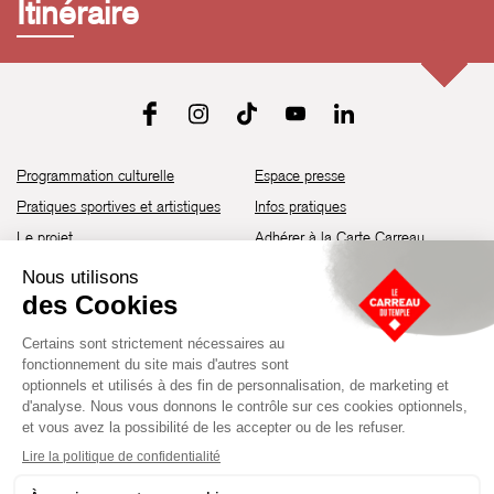
Itinéraire
Programmation culturelle
Espace presse
Pratiques sportives et artistiques
Infos pratiques
Le projet
Adhérer à la Carte Carreau
Brochure de saison 25-26
Recrutement
Découvrir les espaces
Contact
Location d’espaces
Newsletter
Devenir partenaire
Guide d’accessibilité
Établissement culturel et sportif à l’architecture industrielle de la fin du
XIXème siècle, le Carreau du Temple fut réhabilité en 2014 par la Ville
de Paris. Aujourd’hui, il produit chaque année plus de 230 événements
artistiques, culturels et sportifs, à travers une programmation éclectique
composée de temps forts et d'événements réguliers.