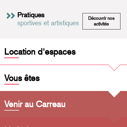
contemporaine de Montréal (EDCM) et Circuit-Est centre
chorégraphique.
Pratiques
Découvrir nos
sportives et artistiques
Pratiques 
activités
Location d'espaces
Vous êtes
Venir au Carreau