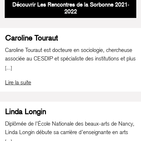
Découvrir Les Rencontres de la Sorbonne 2021-
2022
Caroline Touraut
Caroline Touraut est docteure en sociologie, chercheuse
associée au CESDIP et spécialiste des institutions et plus
particulièrement de la prison. Durant plusieurs années,
[…]
elle a travaillé sur l’expérience carcérale élargie vécue par
Lire la suite
les proches de détenus (
La famille à l’épreuve de la
prison
, PUF, coll. Lien social, 2012). Elle a mené et
contribué à des travaux sur l’incarcération des mineurs, la
culture en prison ou encore sur la religion. Plus
Linda Longin
récemment, elle a réalisé une riche étude sur les enjeux
Diplômée de l’École Nationale des beaux-arts de Nancy,
du vieillissement en prison (
Vieillir en prison. Punition et
Linda Longin débute sa carrière d’enseignante en arts
compassion, Champ social
, coll. Questions de société,
plastiques en 2002. Titulaire d’une certification