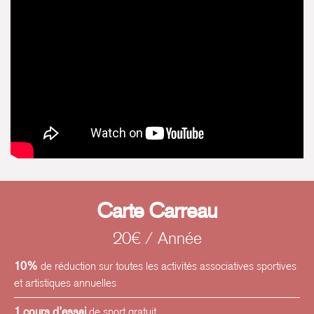
a notamment initié plusieurs projets de création et de
médiation au quartier des mineurs de la Maison d‘arrêt
de Reims ainsi que dans un Centre éducatif renforcé
dans les Ardennes.
Carte Carreau
20€ / Année
10%
de réduction sur toutes les activités associatives sportives
et artistiques annuelles
1 cours d’essai
de sport gratuit