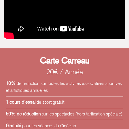
Carte Carreau
20€ / Année
10%
de réduction sur toutes les activités associatives sportives
et artistiques annuelles
1 cours d’essai
de sport gratuit
50% de réduction
sur les spectacles (hors tarification spéciale)
Gratuité
pour les séances du Cinéclub