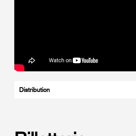
mort
(2012),
Trois
!
(2013),
Lied Ball
mémoires
(2015),
piste
(2016),
Anot
monde
(2018),
Ils
de bon augure
(20
d’un doute
(2021)
Duras)
(2023),
Sou
Son répertoire a é
touchant plus de 
Distribution
Théâtre national d
Festival d’Avignon) 
Canada, Chine, Cor
Japon, Hong-Kong,
Taïwan…).