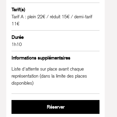
Tarif(s)
Tarif A : plein 22€ / réduit 15€ / demi-tarif
11€
Durée
1h10
Informations supplémentaires
Liste d'attente sur place avant chaque
représentation (dans la limite des places
disponibles)
L’envahissement de l’être
Réserver