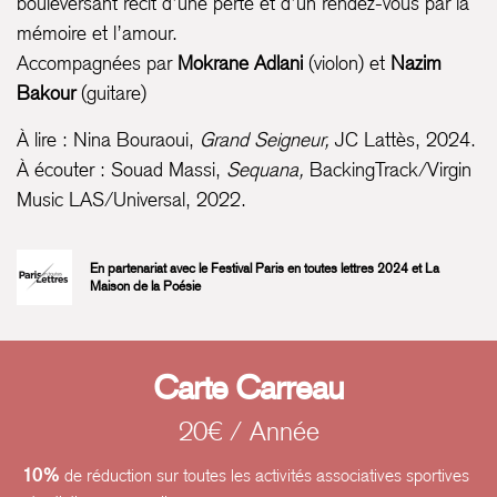
bouleversant récit d’une perte et d’un rendez-vous par la
mémoire et l’amour.
Accompagnées par
Mokrane Adlani
(violon) et
Nazim
Bakour
(guitare)
À lire : Nina Bouraoui,
Grand Seigneur,
JC Lattès, 2024.
À écouter : Souad Massi,
Sequana,
BackingTrack/Virgin
Music LAS/Universal, 2022.
En partenariat avec le Festival Paris en toutes lettres 2024 et La
Maison de la Poésie
Carte Carreau
20€ / Année
10%
de réduction sur toutes les activités associatives sportives