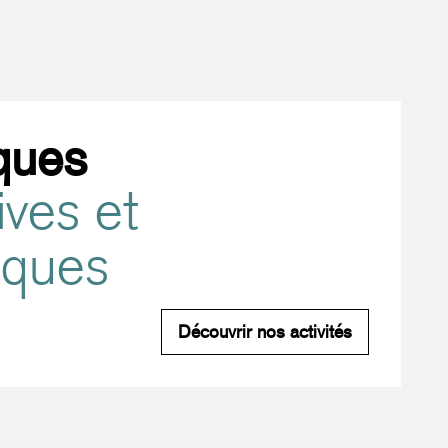
ques
ives et
tiques
Pratiques spo
Découvrir nos activités