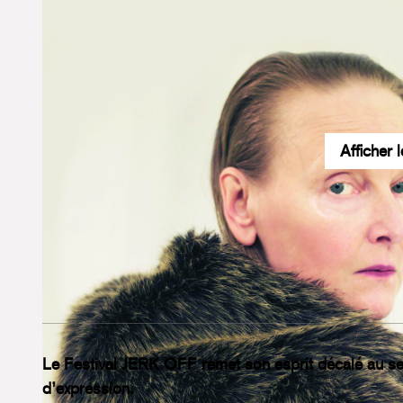
Afficher 
Accueil
Programmation culturelle
Festival Jerk Off
FESTIVAL JERK OFF
Le Festival JERK OFF remet son esprit décalé au serv
d’expression.