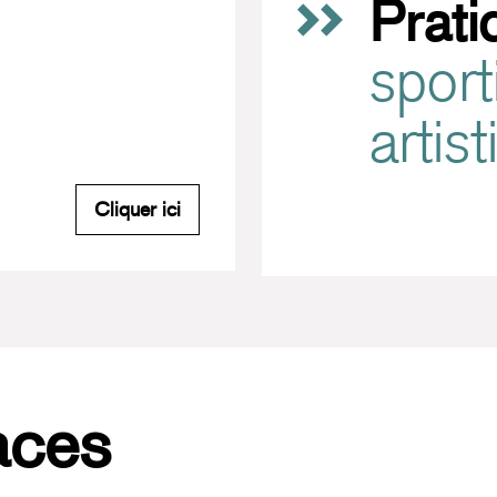
Prati
sport
artis
M'inscrire à la newsletter du Carreau
Cliquer ici
aces