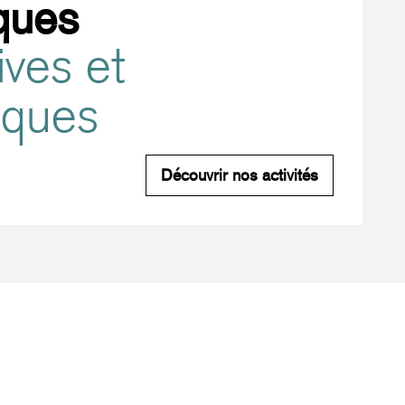
ques
ives et
tiques
Pratiques spo
Découvrir nos activités