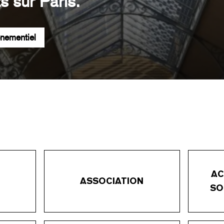
s sur Paris.
énementiel
AC
ASSOCIATION
SO