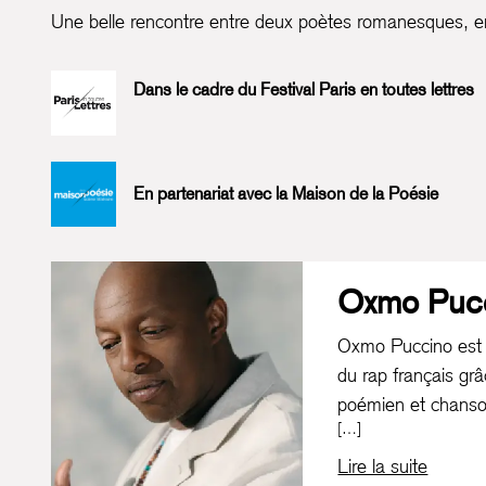
Une belle rencontre entre deux poètes romanesques, ent
Dans le cadre du Festival Paris en toutes lettres
En partenariat avec la Maison de la Poésie
Oxmo Puc
Oxmo Puccino est u
du rap français grâ
poémien et chansonn
[…]
connaître au moy
succès ayant jalonn
Lire la suite