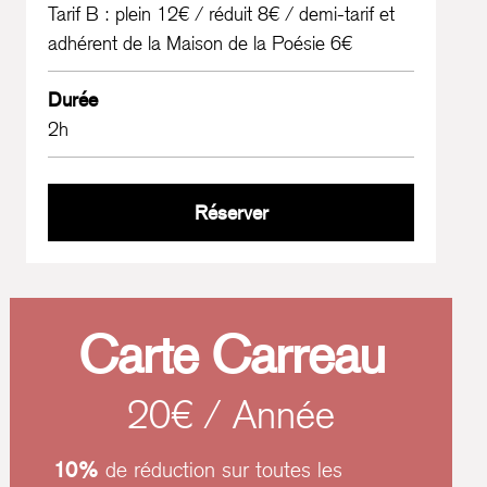
Tarif B : plein 12€ / réduit 8€ / demi-tarif et
adhérent de la Maison de la Poésie 6€
Durée
2h
D’après Marcel d’Oxmo P
Réserver
Carte Carreau
20€ / Année
10%
de réduction sur toutes les