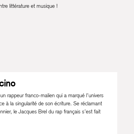
re littérature et musique !
cino
n rappeur franco-malien qui a marqué l’univers
ce à la singularité de son écriture. Se réclamant
ier, le Jacques Brel du rap français s’est fait
en de ses nombreux
featurings
et des différents
é sa carrière solo.