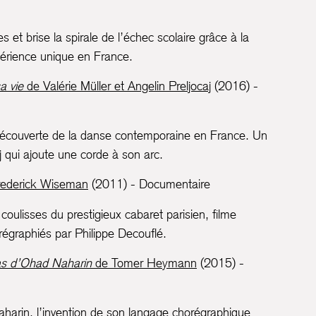
s et brise la spirale de l’échec scolaire grâce à la
xpérience unique en France.
a vie
de Valérie Müller et Angelin Preljocaj
(2016) -
a découverte de la danse contemporaine en France. Un
j qui ajoute une corde à son arc.
ederick Wiseman
(2011) - Documentaire
ulisses du prestigieux cabaret parisien, filme
régraphiés par Philippe Decouflé.
as d’Ohad Naharin
de Tomer Heymann
(2015) -
harin, l’invention de son langage chorégraphique