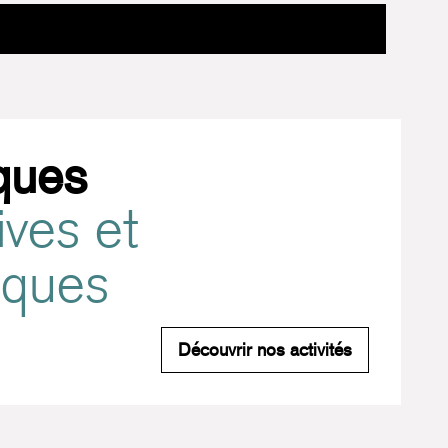
ques
ives et
tiques
Pratiques spo
Découvrir nos activités