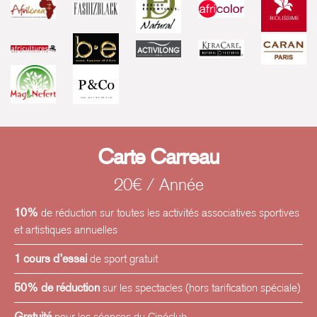
Carte Carreau
20€ / Année
10%
de réduction sur toutes les activités associatives sportives
et artistiques annuelles
1 cours d’essai
de sport gratuit
50% de réduction
sur les spectacles (hors tarification spéciale)
Gratuité
pour les séances du Cinéclub