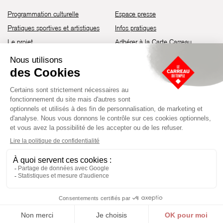
Programmation culturelle
Espace presse
Pratiques sportives et artistiques
Infos pratiques
Le projet
Adhérer à la Carte Carreau
Brochure de saison 25-26
Recrutement
Découvrir les espaces
Contact
Location d’espaces
Newsletter
Devenir partenaire
Guide d’accessibilité
Établissement culturel et sportif à l’architecture industrielle de la fin du
XIXème siècle, le Carreau du Temple fut réhabilité en 2014 par la Ville
de Paris. Aujourd’hui, il produit chaque année plus de 230 événements
artistiques, culturels et sportifs, à travers une programmation éclectique
composée de temps forts et d'événements réguliers.