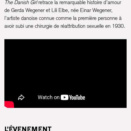
The Danish Girl
retrace la remarquable histoire d’amour
de Gerda Wegener et Lili Elbe, née Einar Wegener,
l’artiste danoise connue comme la première personne à
avoir subi une chirurgie de réattribution sexuelle en 1930.
L’ÉVENEMENT