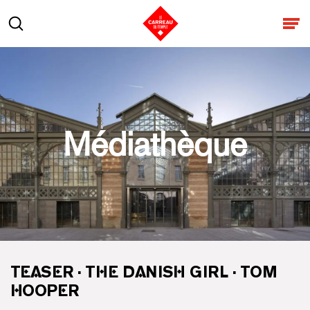
Aller au contenu
Rechercher
Ouv
Médiathèque
TEASER · THE DANISH GIRL · TOM
HOOPER