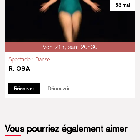
23 mai
Ven 21h, sam 20h30
Spectacle : Danse
R. OSA
R. OSA
R. OSA
Réserver
Découvrir
Vous pourriez également aimer