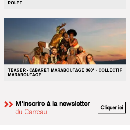
POLET
TEASER · CABARET MARABOUTAGE 360° - COLLECTIF
MARABOUTAGE
M'inscrire à la newsletter
M'i
Cliquer ici
du Carreau