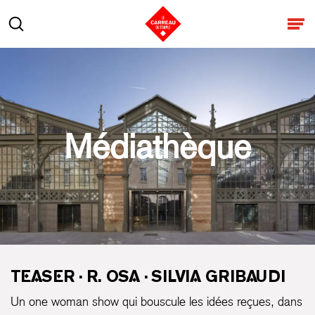
Aller au contenu
Rechercher
Ouv
Médiathèque
TEASER · R. OSA · SILVIA GRIBAUDI
Un one woman show qui bouscule les idées reçues, dans