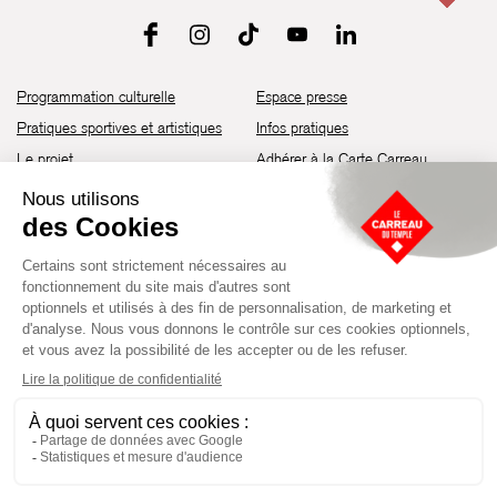
Programmation culturelle
Espace presse
Pratiques sportives et artistiques
Infos pratiques
Le projet
Adhérer à la Carte Carreau
Brochure de saison 25-26
Recrutement
Découvrir les espaces
Contact
Location d’espaces
Newsletter
Devenir partenaire
Guide d’accessibilité
Établissement culturel et sportif à l’architecture industrielle de la fin du
XIXème siècle, le Carreau du Temple fut réhabilité en 2014 par la Ville
de Paris. Aujourd’hui, il produit chaque année plus de 230 événements
artistiques, culturels et sportifs, à travers une programmation éclectique
composée de temps forts et d'événements réguliers.