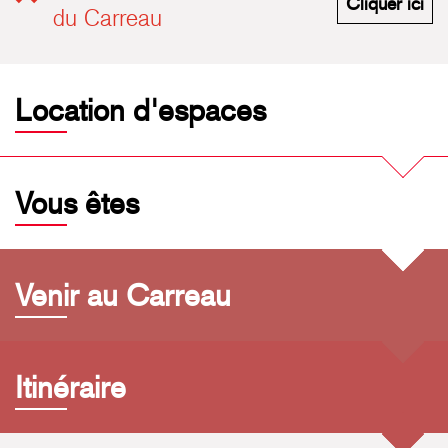
M'i
Cliquer ici
du Carreau
Location d'espaces
Vous êtes
Venir au Carreau
Itinéraire