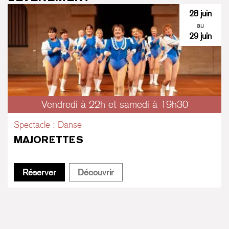
28 juin
au
29 juin
Vendredi à 22h et samedi à 19h30
Spectacle : Danse
MAJORETTES
Majorettes
Majorettes
Réserver
Découvrir