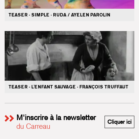
TEASER · SIMPLE · RUDA / AYELEN PAROLIN
TEASER · L'ENFANT SAUVAGE · FRANÇOIS TRUFFAUT
M'inscrire à la newsletter
M'i
Cliquer ici
du Carreau