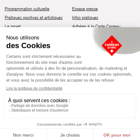
Programmation culturelle
Espace presse
Pratiques sportives et artistiques
Infos pratiques
Le projet
Adhérer à la Carte Carreau
Brochure de saison 25-26
Recrutement
Découvrir les espaces
Contact
Location d’espaces
Newsletter
Devenir partenaire
Guide d’accessibilité
Établissement culturel et sportif à l’architecture industrielle de la fin du
XIXème siècle, le Carreau du Temple fut réhabilité en 2014 par la Ville
de Paris. Aujourd’hui, il produit chaque année plus de 230 événements
artistiques, culturels et sportifs, à travers une programmation éclectique
composée de temps forts et d'événements réguliers.