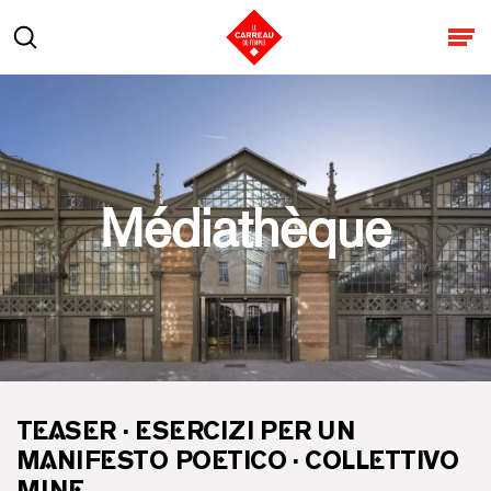
Aller au contenu
Rechercher
Ouv
Médiathèque
TEASER · ESERCIZI PER UN
MANIFESTO POETICO · COLLETTIVO
MINE