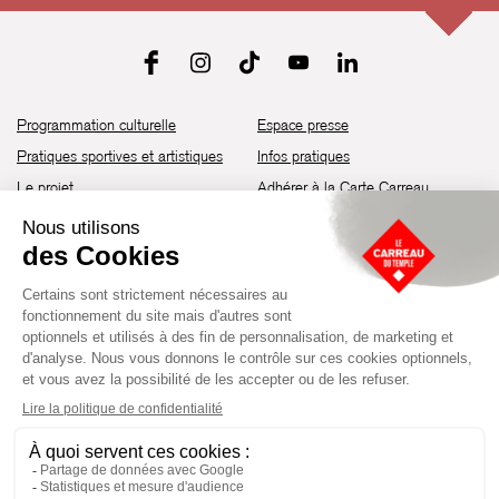
Programmation culturelle
Espace presse
Pratiques sportives et artistiques
Infos pratiques
Le projet
Adhérer à la Carte Carreau
Brochure de saison 25-26
Recrutement
Découvrir les espaces
Contact
Location d’espaces
Newsletter
Devenir partenaire
Guide d’accessibilité
Établissement culturel et sportif à l’architecture industrielle de la fin du
XIXème siècle, le Carreau du Temple fut réhabilité en 2014 par la Ville
de Paris. Aujourd’hui, il produit chaque année plus de 230 événements
artistiques, culturels et sportifs, à travers une programmation éclectique
composée de temps forts et d'événements réguliers.