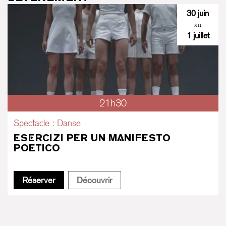
30 juin
au
1 juillet
21h30
Spectacle : Danse
ESERCIZI PER UN MANIFESTO
POETICO
Esercizi per un manifesto poetico
Esercizi per un manifesto poet
Réserver
Découvrir