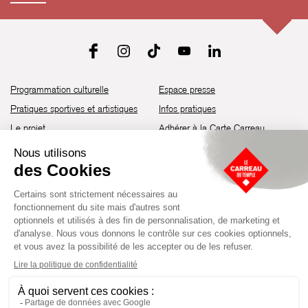
Programmation culturelle
Espace presse
Pratiques sportives et artistiques
Infos pratiques
Le projet
Adhérer à la Carte Carreau
Brochure de saison 25-26
Recrutement
Découvrir les espaces
Contact
Location d’espaces
Newsletter
Devenir partenaire
Guide d’accessibilité
Établissement culturel et sportif à l’architecture industrielle de la fin du
XIXème siècle, le Carreau du Temple fut réhabilité en 2014 par la Ville
de Paris. Aujourd’hui, il produit chaque année plus de 230 événements
artistiques, culturels et sportifs, à travers une programmation éclectique
composée de temps forts et d'événements réguliers.