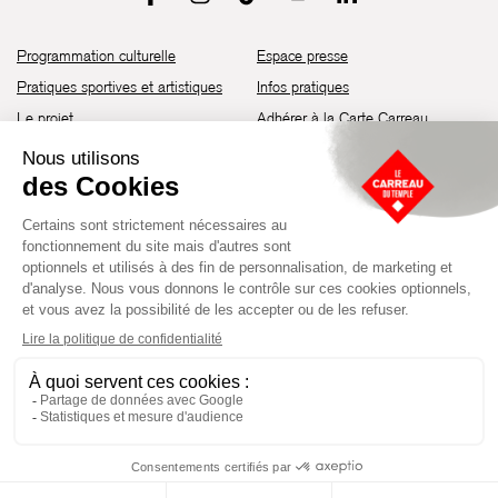
Programmation culturelle
Espace presse
Pratiques sportives et artistiques
Infos pratiques
Le projet
Adhérer à la Carte Carreau
Brochure de saison 25-26
Recrutement
Découvrir les espaces
Contact
Location d’espaces
Newsletter
Devenir partenaire
Guide d’accessibilité
Établissement culturel et sportif à l’architecture industrielle de la fin du
XIXème siècle, le Carreau du Temple fut réhabilité en 2014 par la Ville
de Paris. Aujourd’hui, il produit chaque année plus de 230 événements
artistiques, culturels et sportifs, à travers une programmation éclectique
composée de temps forts et d'événements réguliers.