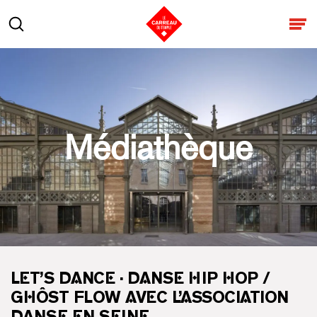
Aller au contenu
Rechercher
Ouv
Médiathèque
LET’S DANCE · DANSE HIP HOP /
GHÔST FLOW AVEC L’ASSOCIATION
DANSE EN SEINE