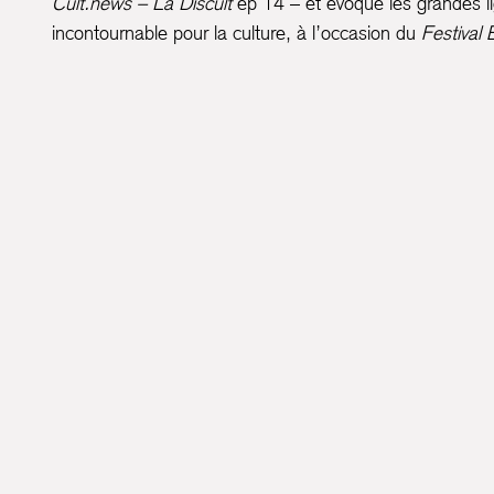
Cult.news – La Discult
ép 14 – et évoque les grandes l
incontournable pour la culture, à l’occasion du
Festival