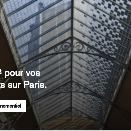
² pour vos
s sur Paris.
énementiel