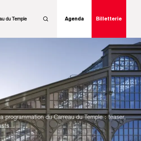
au du Temple
Agenda
Billetterie
Rechercher
la programmation du Carreau du Temple : teaser,
sts...